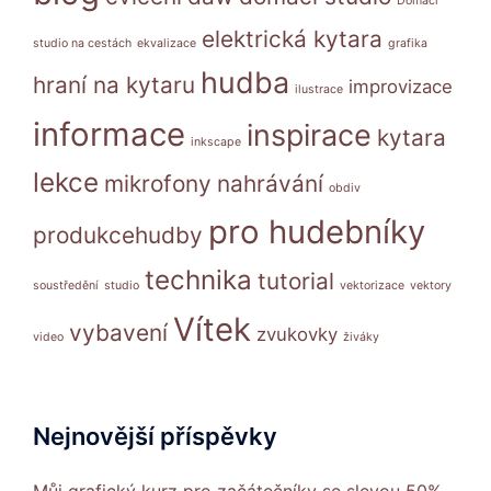
Domácí
elektrická kytara
studio na cestách
ekvalizace
grafika
hudba
hraní na kytaru
improvizace
ilustrace
informace
inspirace
kytara
inkscape
lekce
mikrofony
nahrávání
obdiv
pro hudebníky
produkcehudby
technika
tutorial
soustředění
studio
vektorizace
vektory
Vítek
vybavení
zvukovky
video
živáky
Nejnovější příspěvky