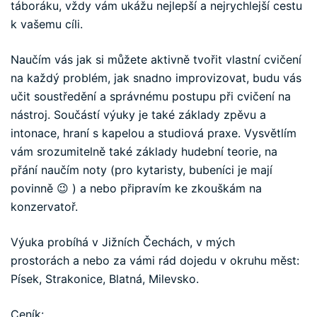
táboráku, vždy vám ukážu nejlepší a nejrychlejší cestu
k vašemu cíli.
Naučím vás jak si můžete aktivně tvořit vlastní cvičení
na každý problém, jak snadno improvizovat, budu vás
učit soustředění a správnému postupu při cvičení na
nástroj. Součástí výuky je také základy zpěvu a
intonace, hraní s kapelou a studiová praxe. Vysvětlím
vám srozumitelně také základy hudební teorie, na
přání naučím noty (pro kytaristy, bubeníci je mají
povinně 😉 ) a nebo připravím ke zkouškám na
konzervatoř.
Výuka probíhá v Jižních Čechách, v mých
prostorách a nebo za vámi rád dojedu v okruhu měst:
Písek, Strakonice, Blatná, Milevsko.
Ceník: